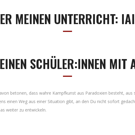
ER MEINEN UNTERRICHT: IA
INEN SCHÜLER:INNEN MIT 
e davon betonen, dass wahre Kampfkunst aus Paradoxien besteht, aus s
s einen Weg aus einer Situation gibt, an den Du nicht sofort gedacht h
as weiter zu entwickeln.