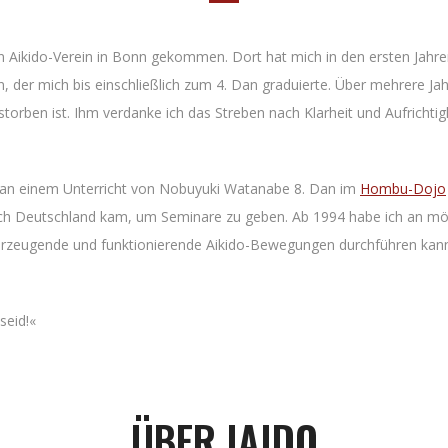
n Aikido-Verein in Bonn gekommen. Dort hat mich in den ersten Jahr
n, der mich bis einschließlich zum 4. Dan graduierte. Über mehrere Jahr
verstorben ist. Ihm verdanke ich das Streben nach Klarheit und Aufricht
 an einem Unterricht von Nobuyuki Watanabe 8. Dan im
Hombu-Dojo
ach Deutschland kam, um Seminare zu geben. Ab 1994 habe ich an mög
erzeugende und funktionierende Aikido-Bewegungen durchführen kann. 
seid!«
ÜBER IAIDO