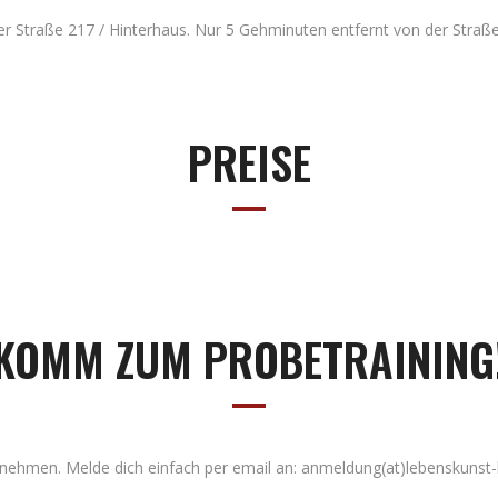
Straße 217 / Hinterhaus. Nur 5 Gehminuten entfernt von der Straßen
PREISE
KOMM ZUM PROBETRAINING
lnehmen. Melde dich einfach per email an: anmeldung(at)lebenskunst-