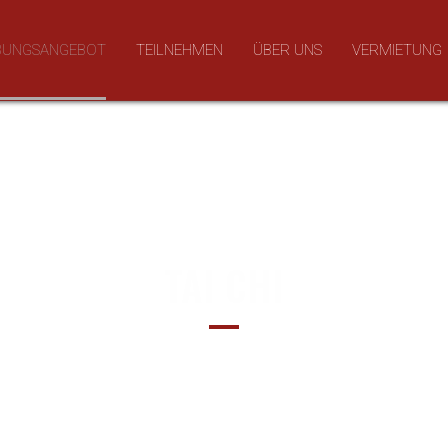
BUNGSANGEBOT
TEILNEHMEN
ÜBER UNS
VERMIETUNG
TAI CHI
 geschmeidig wie ein Baby, s
d so gelassen wie ein Weise